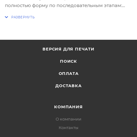
полностью форму по последовательным этапам:
адрес, способ доставки, оплаты, данные о себе.
Советуем в комментарии к заказу написать
информацию, которая поможет курьеру вас найти.
Нажмите кнопку «Оформить заказ».
ВЕРСИЯ ДЛЯ ПЕЧАТИ
ПОИСК
ОПЛАТА
ДОСТАВКА
КОМПАНИЯ
О компании
Контакты