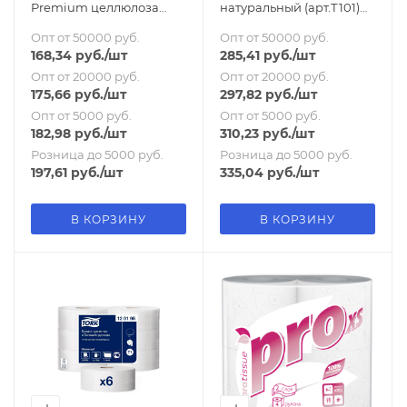
Premium целлюлоза
натуральный (арт.Т101)
белая 4шт/пач | арт.Т316 |
ВЕЙРО
Опт от 50000 руб.
Опт от 50000 руб.
ВЕЙРО
168,34
руб.
/шт
285,41
руб.
/шт
Опт от 20000 руб.
Опт от 20000 руб.
175,66
руб.
/шт
297,82
руб.
/шт
Опт от 5000 руб.
Опт от 5000 руб.
182,98
руб.
/шт
310,23
руб.
/шт
Розница до 5000 руб.
Розница до 5000 руб.
197,61
руб.
/шт
335,04
руб.
/шт
В КОРЗИНУ
В КОРЗИНУ