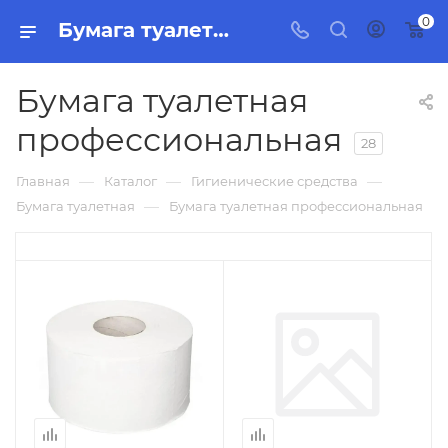
0
Бумага туалетная профессиональная, бытовая химия, товары для уборки для дома и офиса. Интернет-магазин Торг Групп
Бумага туалетная
профессиональная
28
—
—
—
Главная
Каталог
Гигиенические средства
—
Бумага туалетная
Бумага туалетная профессиональная