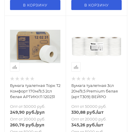
В КОРЗИНУ
В КОРЗИНУ
Бумага туалетная Торк T2
Бумага туалетная 3сл
Комфорт 170м/9,5 2сл
20м/9,5 Premium белая
белая АРТИКУЛ 120231
(арт.Т309) ВЕЙРО
Опт от 50000 руб.
Опт от 50000 руб.
249,90
руб.
/рул
330,88
руб.
/шт
Опт от 20000 руб.
Опт от 20000 руб.
260,76
руб.
/рул
345,26
руб.
/шт
Опт от 5000 руб.
Опт от 5000 руб.