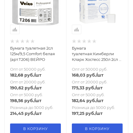
Бумага туалетная 2сл
Бумага
125м/9,5 Comfort белая
туалетная:Кимберли
(арт.Т206) ВЕЙРО
Кларк Хостесс 250л 2сл V
БЕЛАЯ/8035
Опт от 50000 руб.
Опт от 50000 руб.
182,68
руб.
/шт
168,03
руб.
/шт
Опт от 20000 руб.
Опт от 20000 руб.
190,62
руб.
/шт
175,33
руб.
/шт
Опт от 5000 руб.
Опт от 5000 руб.
198,56
руб.
/шт
182,64
руб.
/шт
Розница до 5000 руб.
Розница до 5000 руб.
214,45
руб.
/шт
197,25
руб.
/шт
В КОРЗИНУ
В КОРЗИНУ