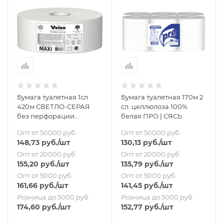
Бумага туалетная 1сл
Бумага туалетная 170м 2
420м СВЕТЛО-СЕРАЯ
сл. целлюлоза 100%
без перфорации
белая ПРО | СЯСЬ
СЫКТЫВКАР
Опт от 50000 руб.
Опт от 50000 руб.
148,73
руб.
/шт
130,13
руб.
/шт
Опт от 20000 руб.
Опт от 20000 руб.
155,20
руб.
/шт
135,79
руб.
/шт
Опт от 5000 руб.
Опт от 5000 руб.
161,66
руб.
/шт
141,45
руб.
/шт
Розница до 5000 руб.
Розница до 5000 руб.
174,60
руб.
/шт
152,77
руб.
/шт