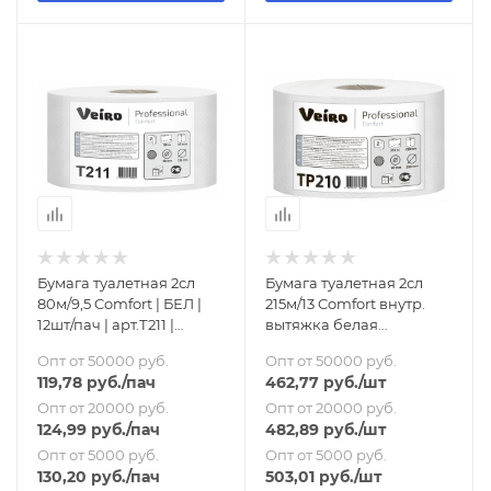
Бумага туалетная 2сл
Бумага туалетная 2сл
80м/9,5 Comfort | БЕЛ |
215м/13 Comfort внутр.
12шт/пач | арт.Т211 |
вытяжка белая
ВЕЙРО
(арт.ТР210) ВЕЙРО
Опт от 50000 руб.
Опт от 50000 руб.
119,78
руб.
/пач
462,77
руб.
/шт
Опт от 20000 руб.
Опт от 20000 руб.
124,99
руб.
/пач
482,89
руб.
/шт
Опт от 5000 руб.
Опт от 5000 руб.
130,20
руб.
/пач
503,01
руб.
/шт