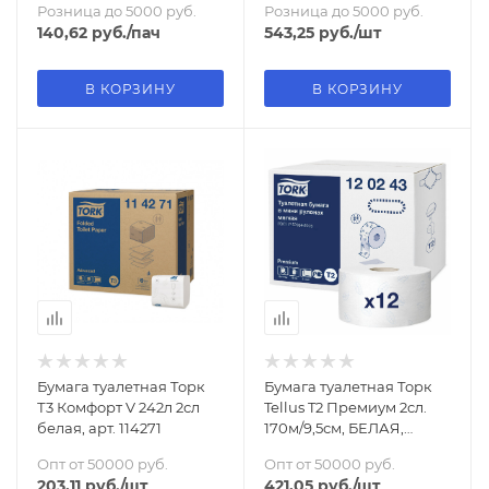
Розница до 5000 руб.
Розница до 5000 руб.
140,62
руб.
/пач
543,25
руб.
/шт
В КОРЗИНУ
В КОРЗИНУ
Бумага туалетная Торк
Бумага туалетная Торк
Т3 Комфорт V 242л 2сл
Tellus T2 Премиум 2сл.
белая, арт. 114271
170м/9,5см, БЕЛАЯ,
арт.120243
Опт от 50000 руб.
Опт от 50000 руб.
203,11
руб.
/шт
421,05
руб.
/шт