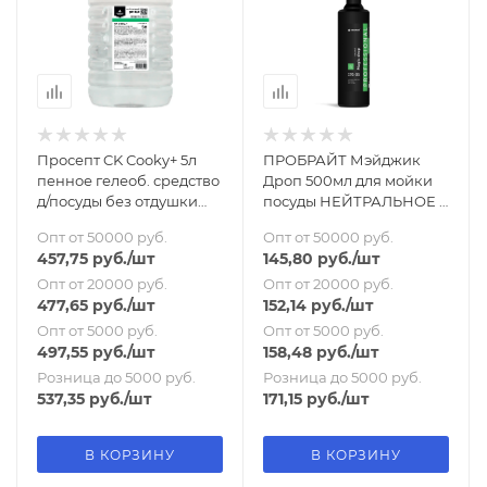
Просепт CK Cooky+ 5л
ПРОБРАЙТ Мэйджик
пенное гелеоб. средство
Дроп 500мл для мойки
д/посуды без отдушки
посуды НЕЙТРАЛЬНОЕ /
концентрат(1:200) ПЭТ
176-05
Опт от 50000 руб.
Опт от 50000 руб.
457,75
руб.
/шт
145,80
руб.
/шт
Опт от 20000 руб.
Опт от 20000 руб.
477,65
руб.
/шт
152,14
руб.
/шт
Опт от 5000 руб.
Опт от 5000 руб.
497,55
руб.
/шт
158,48
руб.
/шт
Розница до 5000 руб.
Розница до 5000 руб.
537,35
руб.
/шт
171,15
руб.
/шт
В КОРЗИНУ
В КОРЗИНУ