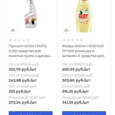
Просепт КУКИ ГРИЛЬ
Фейри 900мл НЕЖНЫЕ
0,55л средство для
РУЧКИ ромашка и
очистки гриля и духовых
витамин Е средство для
шкафов /концентрат/
мытья посуды
Опт от 50000 руб.
Опт от 50000 руб.
232,76
руб.
/шт
290,95
руб.
/шт
Опт от 20000 руб.
Опт от 20000 руб.
242,88
руб.
/шт
303,60
руб.
/шт
Опт от 5000 руб.
Опт от 5000 руб.
253
руб.
/шт
316,25
руб.
/шт
Розница до 5000 руб.
Розница до 5000 руб.
273,24
руб.
/шт
341,55
руб.
/шт