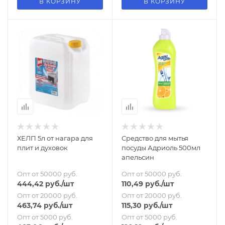
В КОРЗИНУ
В КОРЗИНУ
ХЕЛП 5л от нагара для
Средство для мытья
плит и духовок
посуды Адриоль 500мл
апельсин
Опт от 50000 руб.
Опт от 50000 руб.
444,42
руб.
/шт
110,49
руб.
/шт
Опт от 20000 руб.
Опт от 20000 руб.
463,74
руб.
/шт
115,30
руб.
/шт
Опт от 5000 руб.
Опт от 5000 руб.