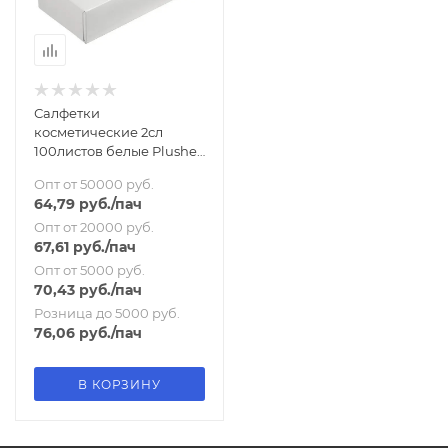
Салфетки
косметические 2сл
100листов белые Plushe
Professional
Опт от 50000 руб.
64,79
руб.
/пач
Опт от 20000 руб.
67,61
руб.
/пач
Опт от 5000 руб.
70,43
руб.
/пач
Розница до 5000 руб.
76,06
руб.
/пач
В КОРЗИНУ