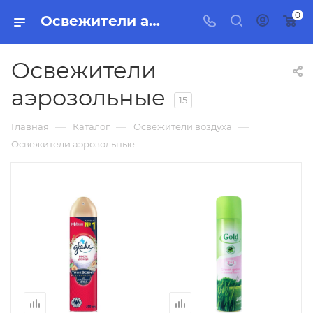
0
Освежители аэрозольные, бытовая химия, товары для уборки для дома и офиса. Интернет-магазин Торг Групп
Освежители
аэрозольные
15
—
—
—
Главная
Каталог
Освежители воздуха
Освежители аэрозольные