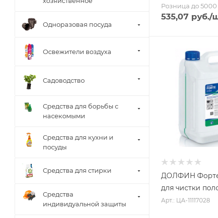
хозяйственное
Розница до 5000 
535,07
руб.
/
Одноразовая посуда
Освежители воздуха
Садоводство
Средства для борьбы с
насекомыми
Средства для кухни и
посуды
Средства для стирки
ДОЛФИН Форте 
для чистки пол
Средства
Арт.: ЦА-11117028
индивидуальной защиты