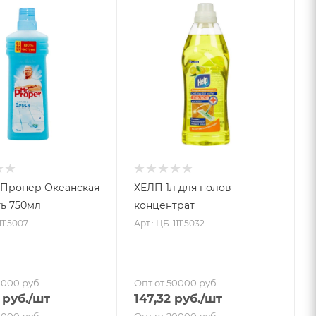
ер Океанская
ХЕЛП 1л для полов
ь 750мл
концентрат
1115007
Арт.: ЦБ-11115032
0000 руб.
Опт от 50000 руб.
руб.
/шт
147,32
руб.
/шт