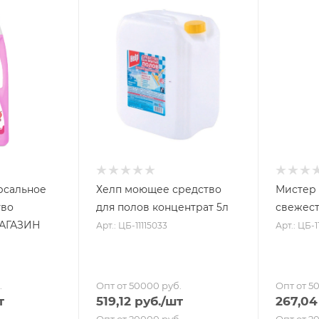
рсальное
Хелп моющее средство
Мистер Проп
тво
для полов концентрат 5л
свежест
АГАЗИН
Арт.: ЦБ-11115033
Арт.: ЦБ-1
.
Опт от 50000 руб.
Опт от 5
т
519,12
руб.
/шт
267,04