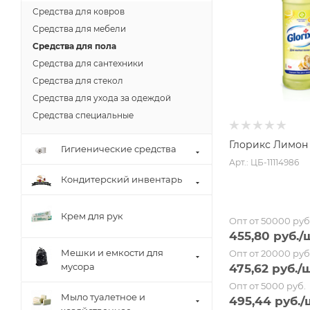
Средства для ковров
Средства для мебели
Средства для пола
Средства для сантехники
Средства для стекол
Средства для ухода за одеждой
Средства специальные
Глорикс Лимон 
Гигиенические средства
Арт.: ЦБ-11114986
Кондитерский инвентарь
Крем для рук
Опт от 50000 руб
455,80
руб.
/
Мешки и емкости для
Опт от 20000 руб
мусора
475,62
руб.
/
Опт от 5000 руб.
Мыло туалетное и
495,44
руб.
/