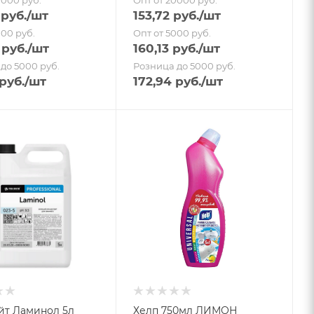
0000 руб.
Опт от 20000 руб.
руб.
/шт
153,72
руб.
/шт
000 руб.
Опт от 5000 руб.
руб.
/шт
160,13
руб.
/шт
до 5000 руб.
Розница до 5000 руб.
руб.
/шт
172,94
руб.
/шт
йт Ламинол 5л
Хелп 750мл ЛИМОН