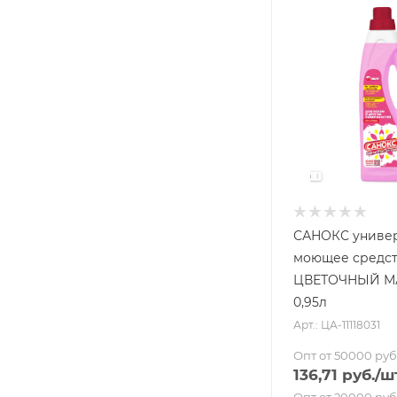
САНОКС униве
моющее средс
ЦВЕТОЧНЫЙ М
0,95л
Арт.: ЦА-11118031
Опт от 50000 руб
136,71
руб.
/ш