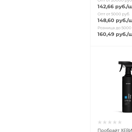
Опт от 20000 руб
142,66
руб.
/
Опт от 5000 руб.
148,60
руб.
/
Розница до 5000 
160,49
руб.
/
Пробрайт ХЕВ