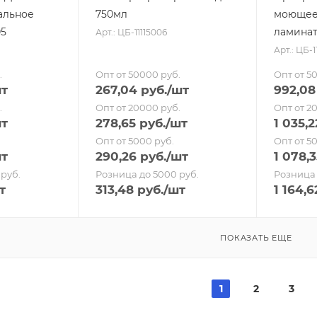
альное
750мл
моющее 
05
ламината
Арт.: ЦБ-11115006
Арт.: ЦБ-1
.
Опт от 50000 руб.
Опт от 5
шт
267,04
руб.
/шт
992,08
.
Опт от 20000 руб.
Опт от 2
шт
278,65
руб.
/шт
1 035,2
Опт от 5000 руб.
Опт от 5
шт
290,26
руб.
/шт
1 078,3
руб.
Розница до 5000 руб.
Розница 
т
313,48
руб.
/шт
1 164,6
ПОКАЗАТЬ ЕЩЕ
1
2
3