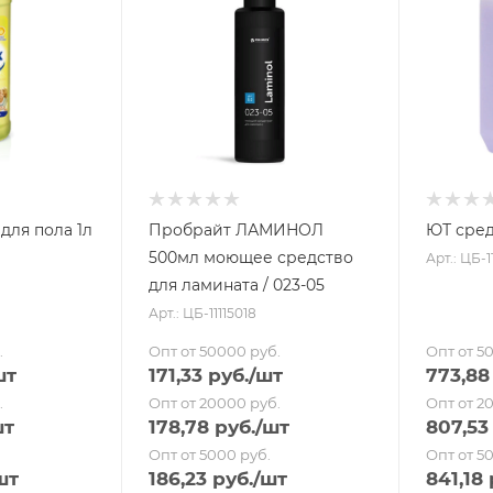
для пола 1л
Пробрайт ЛАМИНОЛ
ЮТ сред
500мл моющее средство
Арт.: ЦБ-1
для ламината / 023-05
Арт.: ЦБ-11115018
.
Опт от 50000 руб.
Опт от 5
шт
171,33
руб.
/шт
773,88
.
Опт от 20000 руб.
Опт от 2
шт
178,78
руб.
/шт
807,53
Опт от 5000 руб.
Опт от 5
шт
186,23
руб.
/шт
841,18