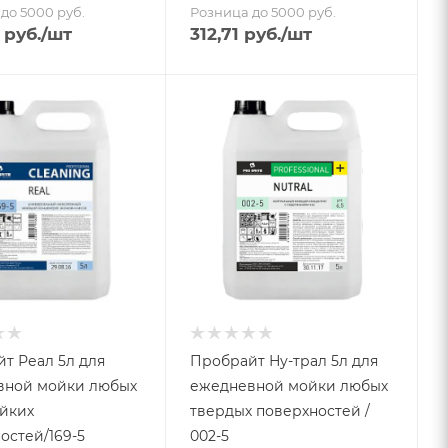
до 5000 руб.
Розница до 5000 руб.
руб.
/шт
312,71
руб.
/шт
т Реал 5л для
Пробрайт Ну-трал 5л для
вной мойки любых
ежедневной мойки любых
йких
твердых поверхностей /
остей/169-5
002-5