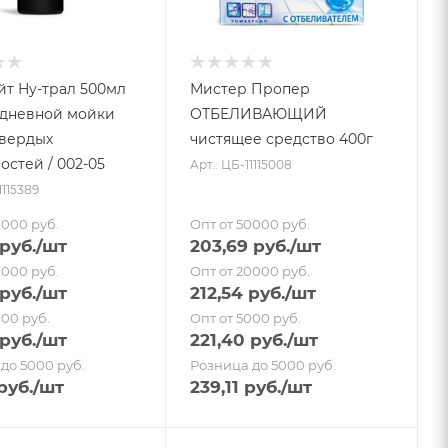
т Ну-трал 500мл
Мистер Пропер
едневной мойки
ОТБЕЛИВАЮЩИЙ
вердых
чистящее средство 400г
остей / 002-05
Арт.: ЦБ-11115008
1115389
0000 руб.
Опт от 50000 руб.
руб.
/шт
203,69
руб.
/шт
0000 руб.
Опт от 20000 руб.
руб.
/шт
212,54
руб.
/шт
000 руб.
Опт от 5000 руб.
руб.
/шт
221,40
руб.
/шт
до 5000 руб.
Розница до 5000 руб.
руб.
/шт
239,11
руб.
/шт