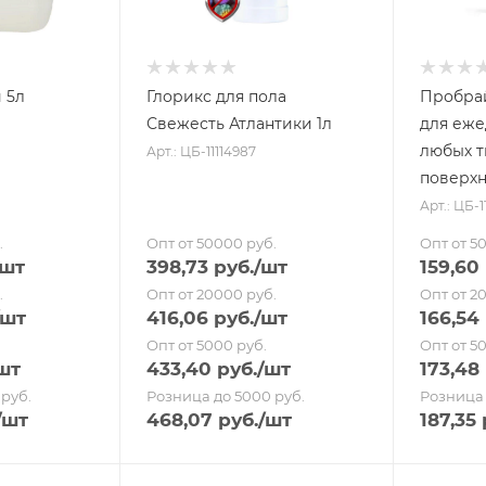
 5л
Глорикс для пола
Пробрай
Свежесть Атлантики 1л
для еж
любых т
Арт.: ЦБ-11114987
поверхн
Арт.: ЦБ-1
.
Опт от 50000 руб.
Опт от 5
/шт
398,73
руб.
/шт
159,60
.
Опт от 20000 руб.
Опт от 2
/шт
416,06
руб.
/шт
166,54
Опт от 5000 руб.
Опт от 5
шт
433,40
руб.
/шт
173,48
руб.
Розница до 5000 руб.
Розница 
/шт
468,07
руб.
/шт
187,35