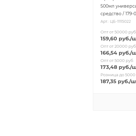
500мл универс
средство / 179-
Арт.: ЦБ-11115022
Опт от 50000 руб
159,60
руб.
/
Опт от 20000 руб
166,54
руб.
/
Опт от 5000 руб.
173,48
руб.
/
Розница до 5000 
187,35
руб.
/ш