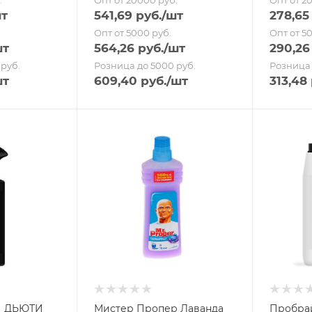
.
Опт от 20000 руб.
Опт от 2
шт
541,69
руб.
/шт
278,65
Опт от 5000 руб.
Опт от 5
шт
564,26
руб.
/шт
290,26
руб.
Розница до 5000 руб.
Розница 
шт
609,40
руб.
/шт
313,48
И ДЬЮТИ
Мистер Пропер Лаванда
Пробра