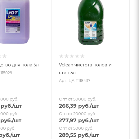
ство для пола 5л
Vclean чистота полов и
стен 5л
1115029
Арт.: ЦА-11118437
0000 руб.
Опт от 50000 руб.
руб.
/шт
266,39
руб.
/шт
0000 руб.
Опт от 20000 руб.
руб.
/шт
277,97
руб.
/шт
000 руб.
Опт от 5000 руб.
руб.
/шт
289,55
руб.
/шт