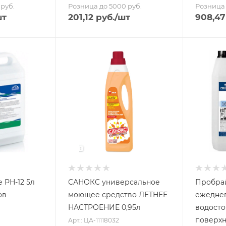
руб.
Розница до 5000 руб.
Розница 
шт
201,12
руб.
/шт
908,47
РН-12 5л
САНОКС универсальное
Пробрай
ов
моющее средство ЛЕТНЕЕ
ежедне
НАСТРОЕНИЕ 0,95л
водосто
поверхн
Арт.: ЦА-11118032