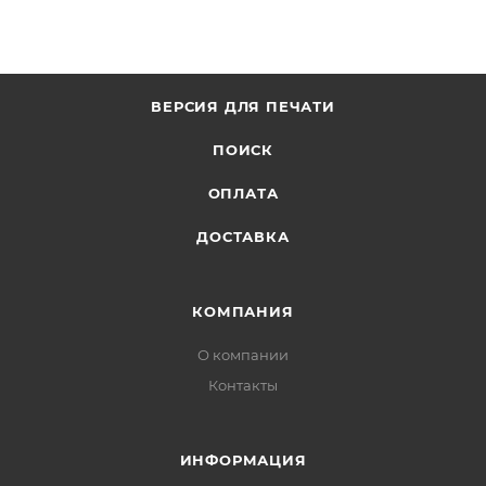
Советуем в комментарии к заказу написать
информацию, которая поможет курьеру вас найти.
Нажмите кнопку «Оформить заказ».
ВЕРСИЯ ДЛЯ ПЕЧАТИ
ПОИСК
ОПЛАТА
ДОСТАВКА
КОМПАНИЯ
О компании
Контакты
ИНФОРМАЦИЯ