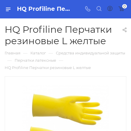
0
HQ Profiline Перчатки резиновые L желтые, бытовая химия, товары для уборки для дома и офиса.
HQ Profiline Перчатки
резиновые L желтые
—
—
Главная
Каталог
Средства индивидуальной защиты
—
—
Перчатки латексные
HQ Profiline Перчатки резиновые L желтые