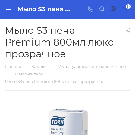
0
Мыло S3 пена Premium 800мл люкс прозрачное, бытовая химия, товары для уборки для дома и офиса.
Мыло S3 пена
Premium 800мл люкс
прозрачное
—
—
Главная
Каталог
Мыло туалетное и хозяйственное
—
—
Мыло жидкое
Мыло S3 пена Premium 800мл люкс прозрачное