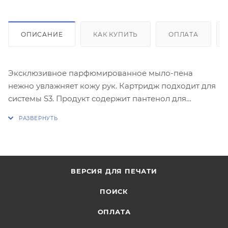
ОПИСАНИЕ
КАК КУПИТЬ
ОПЛАТА
Эксклюзивное парфюмированное мыло-пена
нежно увлажняет кожу рук. Картридж подходит для
системы S3. Продукт содержит пантенол для
бережного ухода и увлажнения кожи рук.
Бесцветное, с легким кремовым ароматом. Мягкий
одноразовый картридж с уникальным
дозировочным клапаном OneShot. До 2000 порций
мыла в одном картридже.
ВЕРСИЯ ДЛЯ ПЕЧАТИ
ПОИСК
ОПЛАТА