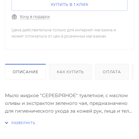
КУПИТЬ В 1 КЛИК
Хочу в подарок
Цена действительна только для интернет-магазина и
может отличаться от цен в розничных магазинах
ОПИСАНИЕ
КАК КУПИТЬ
ОПЛАТА
Мыло жидкое "СЕРЕБРЯНОЕ" туалетное, с маслом
оливы и экстрактом зеленого чая, предназначено
для гигиенического ухода за кожей рук, лица и тела.
Ионизировано серебром. Уникальная формула с
натуральным рН нежно очистит Вашу кожу и
защитит ее от потери влаги, обеспечивая