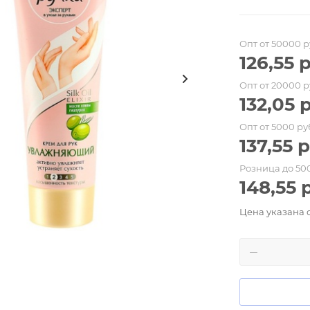
Опт от 50000 р
126,55
р
Опт от 20000 р
132,05
р
Опт от 5000 ру
137,55
р
Розница до 50
148,55
р
Цена указана 