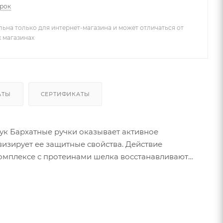
арок
льна только для интернет-магазина и может отличаться от
х магазинах
АТЫ
СЕРТИФИКАТЫ
к Бархатные ручки оказывает активное
визирует ее защитные свойства. Действие
 комплексе с протеинами шелка восстанавливают
каждом прикосновении! Одобрено дерматологами.