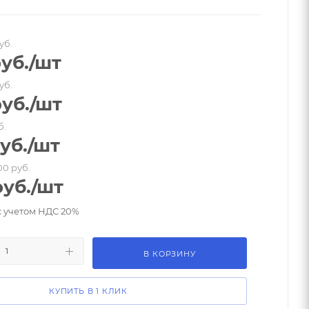
уб.
уб.
/шт
уб.
уб.
/шт
б.
уб.
/шт
00 руб.
уб.
/шт
с учетом НДС 20%
В КОРЗИНУ
КУПИТЬ В 1 КЛИК