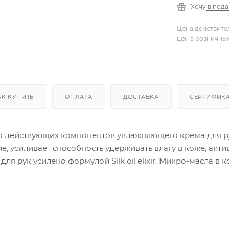
Хочу в под
Цена действите
цен в розничны
АК КУПИТЬ
ОПЛАТА
ДОСТАВКА
СЕРТИФИК
 действующих компонентов увлажняющего крема для ру
, усиливает способность удерживать влагу в коже, акти
ля рук усилено формулой Silk oil elixir. Микро-масла в
ее мягкой и нежной. Красота и нежность Ваших рук в 
ны институтом Dermatest GmbH (Германия).