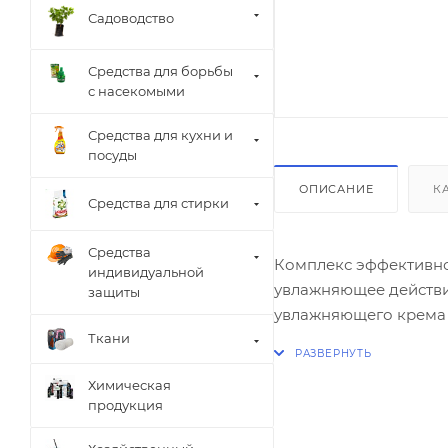
Садоводство
Средства для борьбы
с насекомыми
Средства для кухни и
посуды
ОПИСАНИЕ
К
Средства для стирки
Средства
Комплекс эффективно
индивидуальной
увлажняющее действие
защиты
увлажняющего крема д
клетки кожи, делают 
Ткани
Свойства подтвержде
Химическая
продукция