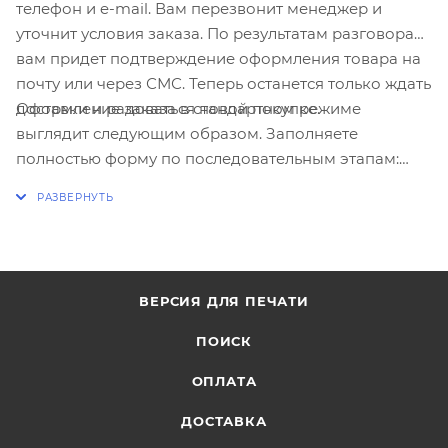
телефон и e-mail. Вам перезвонит менеджер и
уточнит условия заказа. По результатам разговора
вам придет подтверждение оформления товара на
почту или через СМС. Теперь останется только ждать
Оформление заказа в стандартном режиме
доставки и радоваться новой покупке.
выглядит следующим образом. Заполняете
полностью форму по последовательным этапам:
адрес, способ доставки, оплаты, данные о себе.
Советуем в комментарии к заказу написать
информацию, которая поможет курьеру вас найти.
Нажмите кнопку «Оформить заказ».
ВЕРСИЯ ДЛЯ ПЕЧАТИ
ПОИСК
ОПЛАТА
ДОСТАВКА