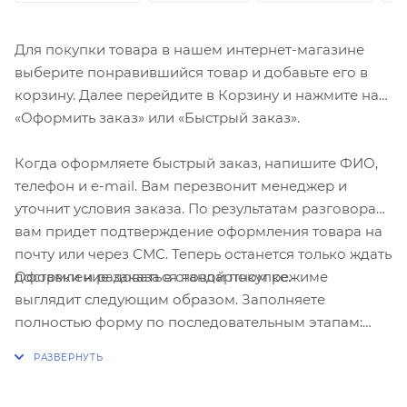
Для покупки товара в нашем интернет-магазине
выберите понравившийся товар и добавьте его в
корзину. Далее перейдите в Корзину и нажмите на
«Оформить заказ» или «Быстрый заказ».
Когда оформляете быстрый заказ, напишите ФИО,
телефон и e-mail. Вам перезвонит менеджер и
уточнит условия заказа. По результатам разговора
вам придет подтверждение оформления товара на
почту или через СМС. Теперь останется только ждать
Оформление заказа в стандартном режиме
доставки и радоваться новой покупке.
выглядит следующим образом. Заполняете
полностью форму по последовательным этапам:
адрес, способ доставки, оплаты, данные о себе.
Советуем в комментарии к заказу написать
информацию, которая поможет курьеру вас найти.