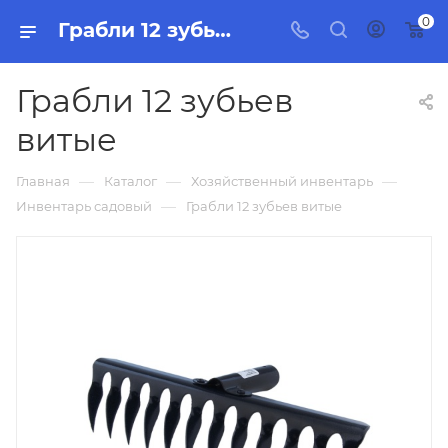
0
Грабли 12 зубьев витые, бытовая химия, товары для уборки для дома и офиса.
Грабли 12 зубьев
витые
—
—
—
Главная
Каталог
Хозяйственный инвентарь
—
Инвентарь садовый
Грабли 12 зубьев витые