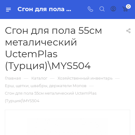
0
Сгон для пола 55см металический UctemPlas (Турция)\MYS504, бытовая химия, товары для уборки для дома и офиса.
Сгон для пола 55см
металический
UctemPlas
(Турция)\MYS504
—
—
—
Главная
Каталог
Хозяйственный инвентарь
—
Ерш, щетки, швабры, держатели Мопов
Сгон для пола 55см металический UctemPlas
(Турция)\MYS504