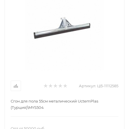
Артикул:
ЦБ-11112585
Сгон для пола 55см металический UctemPlas
(Турция)\MYS504
Опт от 50000 руб.