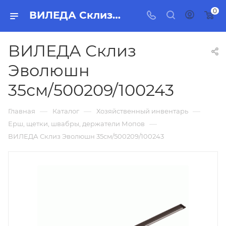
0
ВИЛЕДА Склиз Эволюшн 35см/500209/100243, бытовая химия, товары для уборки для дома и офиса.
ВИЛЕДА Склиз
Эволюшн
35см/500209/100243
—
—
—
Главная
Каталог
Хозяйственный инвентарь
—
Ерш, щетки, швабры, держатели Мопов
ВИЛЕДА Склиз Эволюшн 35см/500209/100243