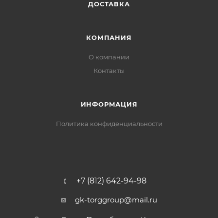
ДОСТАВКА
каркаса попали в технологические отверстия
стального держателя, лезвие не выпадает в
процессе работы. Длина 35 см Количество штук в
КОМПАНИЯ
упаковке: 1
О компании
Контакты
ИНФОРМАЦИЯ
Политика конфиденциальности
+7 (812) 642-94-98
gk-torggroup@mail.ru