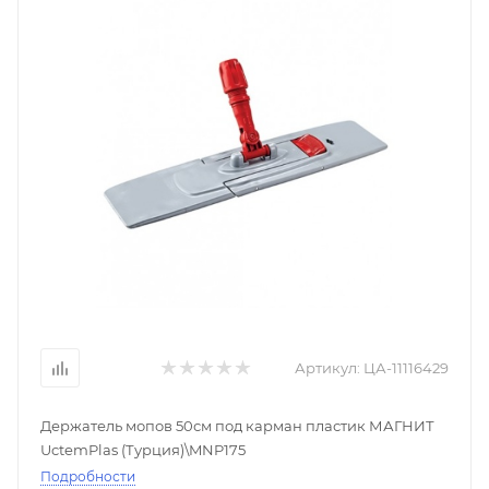
Артикул:
ЦА-11116429
Держатель мопов 50см под карман пластик МАГНИТ
UctemPlas (Турция)\MNP175
Подробности