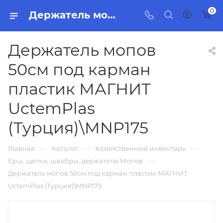
0
Держатель мопов 50см под карман пластик МАГНИТ UctemPlas (Турция)\MNP175, бытовая химия, товары для уборки для дома и офиса.
Держатель мопов
50см под карман
пластик МАГНИТ
UctemPlas
(Турция)\MNP175
—
—
—
Главная
Каталог
Хозяйственный инвентарь
—
Ерш, щетки, швабры, держатели Мопов
Держатель мопов 50см под карман пластик МАГНИТ
UctemPlas (Турция)\MNP175