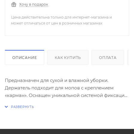
Хочу в подарок
Цена действительна только для интернет-магазина и
может отличаться от цен в розничных магазинах
ОПИСАНИЕ
КАК КУПИТЬ
ОПЛАТА
Предназначен для сухой и влажной уборки.
Держатель подходит для мопов с креплением
«карман». Оснащен уникальной системой фиксации
на основе магнита: что делает его еще более
удобным в использовании и продлевает срок
службы. Выполнен из высокопрочного, устойчивого
к ударам и нагрузкам пластика, имеет педаль для
удобного складывания. Держатель оснащен