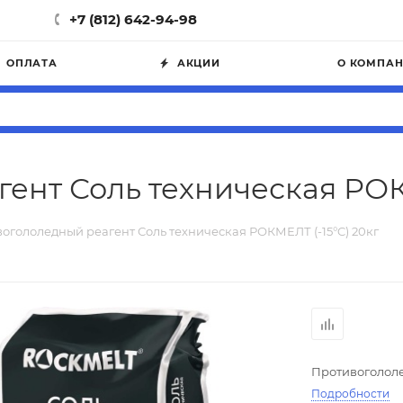
+7 (812) 642-94-98
ОПЛАТА
АКЦИИ
О КОМПА
ент Соль техническая РОКМ
огололедный реагент Соль техническая РОКМЕЛТ (-15°C) 20кг
Противогололе
Подробности