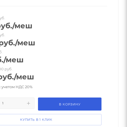
уб.
уб.
/меш
уб.
руб.
/меш
б.
.
/меш
00 руб.
руб.
/меш
с учетом НДС 20%
В КОРЗИНУ
КУПИТЬ В 1 КЛИК