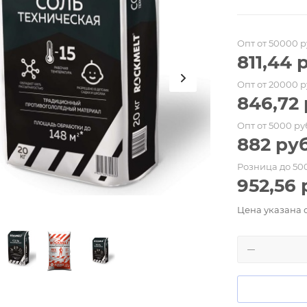
Опт от 50000 р
811,44
р
Опт от 20000 р
846,72
Опт от 5000 ру
882
руб
Розница до 50
952,56
Цена указана 