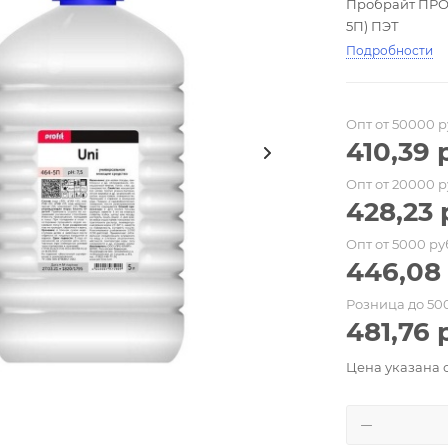
Пробрайт ПРОФ
5П) ПЭТ
Подробности
Опт от 50000 р
410,39
р
Опт от 20000 р
428,23
Опт от 5000 ру
446,08
Розница до 50
481,76
р
Цена указана 