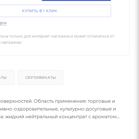
КУПИТЬ В 1 КЛИК
арок
льна только для интернет-магазина и может отличаться от
х магазинах
АТЫ
СЕРТИФИКАТЫ
 поверхностей. Область применения: торговые и
тивно-оздоровительные, культурно-досуговые и
тва: жидкий нейтральный концентрат с ароматом
тойких поверхностях. Применим в горячей и
ния свойства сохраняются.