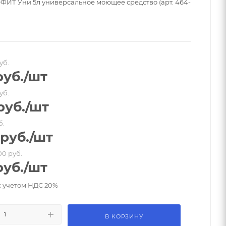
ИТ Уни 5л универсальное моющее средство (арт. 464-
уб.
уб.
/шт
уб.
руб.
/шт
б.
руб.
/шт
00 руб.
уб.
/шт
с учетом НДС 20%
В КОРЗИНУ