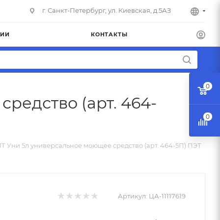
г. Санкт-Петербург, ул. Киевская, д.5АЗ
НИИ
КОНТАКТЫ
0
едство (арт. 464-
0
Уни 5л универсальное моющее средство (арт. 464-5П) ПЭТ
Артикул:
ЦА-11117619