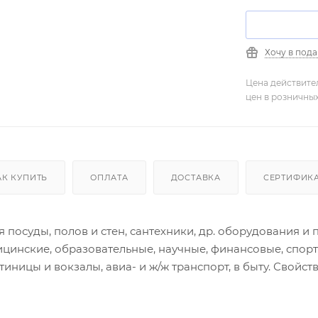
Хочу в под
Цена действите
цен в розничны
АК КУПИТЬ
ОПЛАТА
ДОСТАВКА
СЕРТИФИК
я посуды, полов и стен, сантехники, др. оборудования и
цинские, образовательные, научные, финансовые, спор
тиницы и вокзалы, авиа- и ж/ж транспорт, в быту. Свойс
- бытовых, легких жировых и др. загрязнений на водос
о- и взрывобезопасный. Замерзает, после разморажива