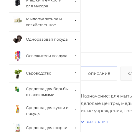
Мешки и емкости
для мусора
Мыло туалетное и
хозяйственное
Одноразовая посуда
Освежители воздуха
Садоводство
ОПИСАНИЕ
К
Средства для борьбы
с насекомыми
Назначение: для мыть
деловые центры, меди
Средства для кухни и
иные учреждения, гос
посуды
лимона против улично
холодной воде. Пожар
Средства для стирки