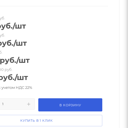
уб.
уб.
/шт
уб.
уб.
/шт
б.
руб.
/шт
00 руб.
руб.
/шт
с учетом НДС 22%
В КОРЗИНУ
КУПИТЬ В 1 КЛИК