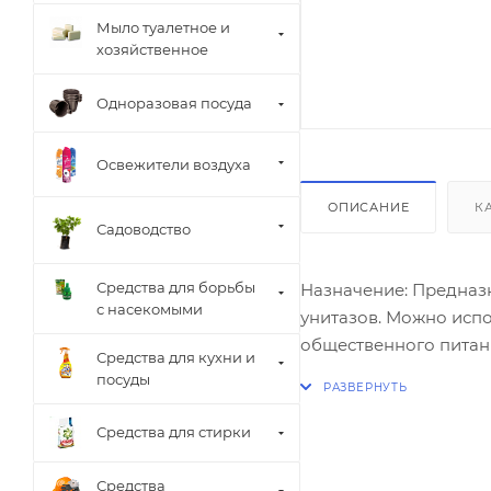
Мыло туалетное и
хозяйственное
Одноразовая посуда
Освежители воздуха
ОПИСАНИЕ
К
Садоводство
Средства для борьбы
Назначение: Предназначено для чистки и удаления устойчивых загрязнений, известкового налета и ржавчины с поверхности
с насекомыми
унитазов. Можно испо
общественного питани
Средства для кухни и
учреждениях. Способ применения: Нанесите средство под ободок унитаза по 
посуды
поверхности. Для удал
закрутите колпачок. 
Средства для стирки
туалета. Для ежеднев
Средства