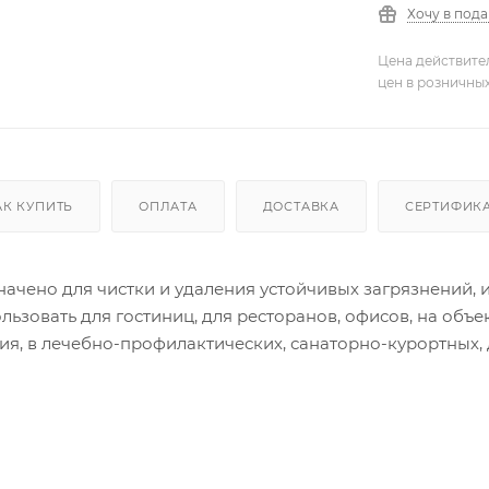
Хочу в под
Цена действите
цен в розничны
АК КУПИТЬ
ОПЛАТА
ДОСТАВКА
СЕРТИФИК
льзовать для гостиниц, для ресторанов, офисов, на об
я, в лечебно-профилактических, санаторно-курортных, 
окружности, распределить щеткой по очищаемой
ения загрязнений в нижней части унитаза налейте средст
При сильном загрязнении обработку повторите. Использ
ной уборки полов, стен, керамических поверхностей в ва