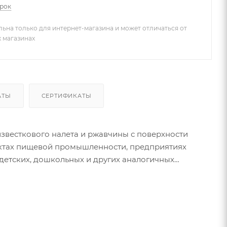
арок
льна только для интернет-магазина и может отличаться от
х магазинах
АТЫ
СЕРТИФИКАТЫ
ъектах пищевой промышленности, предприятиях
детских, дошкольных и других аналогичных
во в воду и оставьте на 1 минуту, смойте. Плотно
уйте регулярно для поддержания чистоты и свежести
нной комнате, используйте 0,5%-3% раствор.