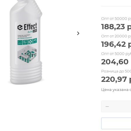
Опт от 50000 р
188,23
р
Опт от 20000 р
196,42
р
Опт от 5000 ру
204,60
Розница до 50
220,97
Цена указана 